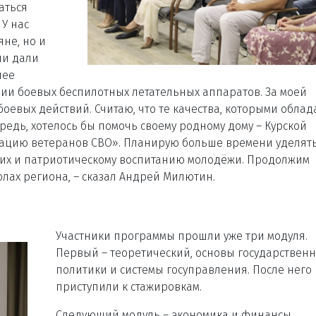
аться
У нас
не, но и
ни дали
шее
ции боевых беспилотных летательных аппаратов. За моей
евых действий. Считаю, что те качества, которыми облад
редь, хотелось бы помочь своему родному дому – Курской
оциацию ветеранов СВО». Планирую больше времени уделят
их и патриотическому воспитанию молодёжи. Продолжим
лах региона, – сказал Андрей Милютин.
Участники программы прошли уже три модуля.
Первый – теоретический, основы государствен
политики и системы госуправления. После него
приступили к стажировкам.
Следующий модуль – экономика и финансы.