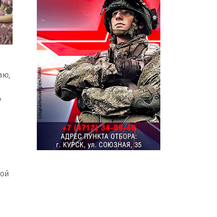
аю,
ь
ной