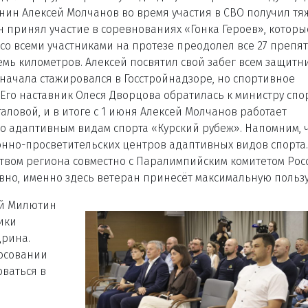
нин Алексей Молчанов во время участия в СВО получил тя
он принял участие в соревнованиях «Гонка Героев», которы
со всеми участниками на протезе преодолел все 27 препя
мь километров. Алексей посвятил свой забег всем защитн
 сначала стажировался в Госстройнадзоре, но спортивное
Его наставник Олеся Дворцова обратилась к министру спо
ловой, и в итоге с 1 июня Алексей Молчанов работает
о адаптивным видам спорта «Курский рубеж». Напомним, 
онно-просветительских центров адаптивных видов спорта.
твом региона совместно с Паралимпийским комитетом Рос
вно, именно здесь ветеран принесёт максимальную пользу
ей Милютин
ики
дрина.
осовании
оваться в