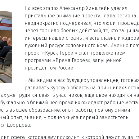
На всех этапах Александр Хинштейн уделял
пристальное внимание проекту. Глава региона
неоднократно подчёркивал, что люди, прошед
через горнило боевых действий, те, кто защища
интересы нашей страны, и есть главный кадро
духовный ресурс соловьиного края. Именно поэ
проект «Курск. Герои!» стал продолжением
программы «Время Героев», запущенной
президентом России.
– Мы видим в вас будущих управленцев, готовы
развивать Курскую область на принципах честн
ах уже трудятся девять участников, ещё двое находятся н
 буквально в ближайшее время их ожидают рабочие места
есть высшее образование, опыт работы, поэтому с ними
ьный опыт, знания, – подчеркнула первый заместитель
ся Дворцова.
ил сферу, которая ему подходит, к которой лежит душа, г