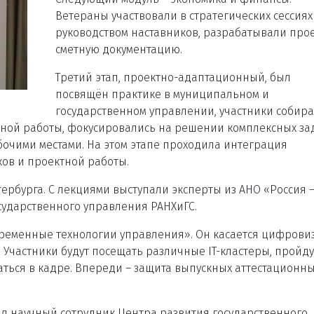
Ветераны участвовали в стратегических сессиях
руководством наставников, разрабатывали про
сметную документацию.
Третий этап, проектно-адаптационный, был
посвящён практике в муниципальном и
государственном управлении, участники собир
ой работы, фокусировались на решении комплексных за
очими местами. На этом этапе проходила интеграция
ков и проектной работы.
ербурга. С лекциями выступали эксперты из АНО «Россия 
сударственного управления РАНХиГС.
временные технологии управления». Он касается цифрови
Участники будут посещать различные IT-кластеры, пройду
ться в кадре. Впереди – защита выпускных аттестационн
л научный сотрудник Центра развития государственного