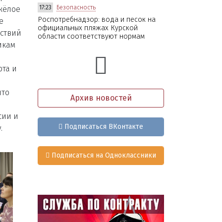
17:23
Безопасность
жёлое
Роспотребнадзор: вода и песок на
е
официальных пляжах Курской
тствий
области соответствуют нормам
икам
рта и
что
Архив новостей
сии и
Подписаться ВКонтакте
.
Подписаться на Одноклассники