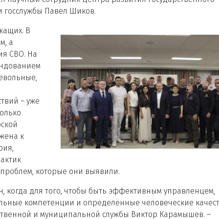
 госслужбы Павел Шиков.
жащих. В
м, а
ия СВО. На
мандованием
евольные,
твий – уже
колько
рской
жена к
рия,
рактик
проблем, которые они выявили.
н, когда для того, чтобы быть эффективным управленцем,
льные компетенции и определённые человеческие качеств
ственной и муниципальной службы Виктор Карамышев. –