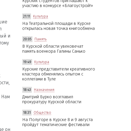
Курских студентов приглашают к
участию в конкурсе «Благоустрой!»
21:11
Культура
шие
На Театральной площади в Курске
л
открылась новая точка книгообмена
вый и
20:05
Память
тому
В Курской области увековечат
память военкора Галины Санько
19:49
Культура
Курские представители креативного
кластера обменялись опытом с
х
коллегами в Туле
ости,
а
18:43
Назначения
. Нам
Дмитрий Бурко возглавил
прокуратуру Курской области
18:31
Общество
На Полугоре в Курске 8 и 9 августа
пройдут тематические фестивали
де он