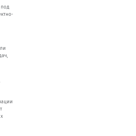
 под
ектно-
али
дач,
–
зации
т
ых