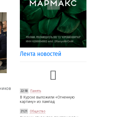
Лента новостей
вников
22:18
Память
В Курске выложили «Огненную
картину» из лампад
21:21
Общество