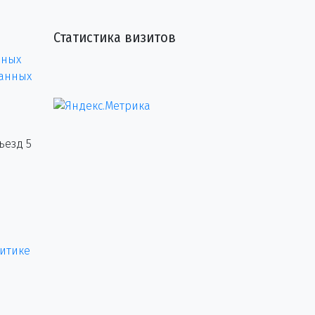
Статистика визитов
нных
данных
ъезд 5
итике