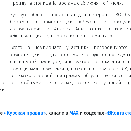
пройдут в столице Татарстана с 26 июня по 1 июля.
Курскую область представят два ветерана СВО: Д
Сергеев в компетенции «Ремонт и обслужи
автомобилей» и Андрей Афанасенко в компет
«Эксплуатация сельскохозяйственных машин».
Всего в чемпионате участники посоревнуются
компетенции, среди которых инструктор по адап
физической культуре, инструктор по оказанию п
помощи, маляр, массажист, вокалист, оператор БПЛА, 
В рамках деловой программы обсудят развитие с
анов с тяжёлыми ранениями, создание условий д
ии.
ле
«Курская правда»
, канале в
МАХ
и соцсетях
«ВКонтакт