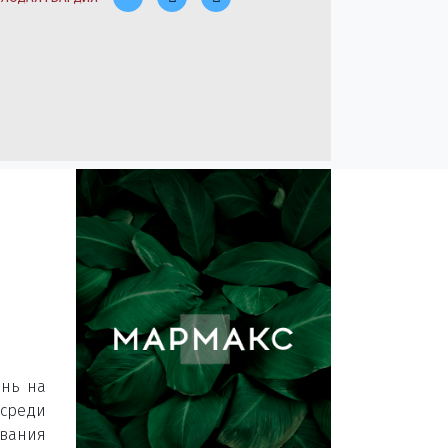
ань на
среди
ования