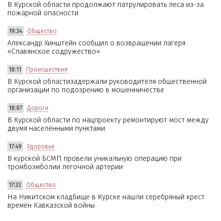
В Курской области продолжают патрулировать леса из-за
пожарной опасности
19:34
Общество
Александр Хинштейн сообщил о возвращении лагеря
«Славянское содружество»
18:11
Происшествия
В Курской областизадержали руководителя общественной
организации по подозрению в мошенничестве
18:07
Дороги
В Курской области по нацпроекту ремонтируют мост между
двумя населёнными пунктами
17:49
Здоровье
В курской БСМП провели уникальную операцию при
тромбоэмболии легочной артерии
17:33
Общество
На Никитском кладбище в Курске нашли серебряный крест
времён Кавказской войны