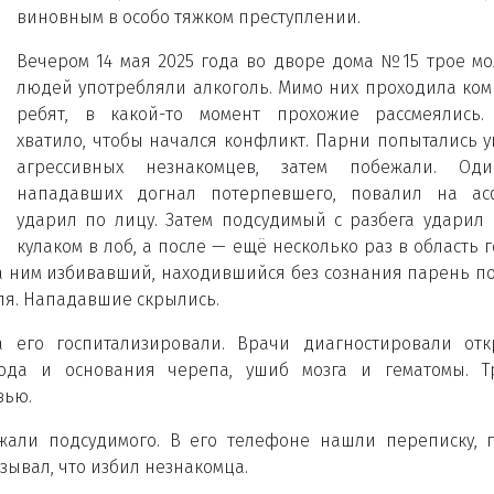
виновным в особо тяжком преступлении.
Вечером 14 мая 2025 года во дворе дома №15 трое м
людей употребляли алкоголь. Мимо них проходила ко
ребят, в какой-то момент прохожие рассмеялись. 
хватило, чтобы начался конфликт. Парни попытались у
агрессивных незнакомцев, затем побежали. Од
нападавших догнал потерпевшего, повалил на асф
ударил по лицу. Затем подсудимый с разбега ударил
кулаком в лоб, а после — ещё несколько раз в область 
 за ним избивавший, находившийся без сознания парень п
еля. Нападавшие скрылись.
 его госпитализировали. Врачи диагностировали от
вода и основания черепа, ушиб мозга и гематомы. Т
вью.
али подсудимого. В его телефоне нашли переписку, 
зывал, что избил незнакомца.