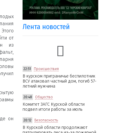
олодых
мпания
Лента новостей
Этого
йти от
ин из
альт,
 парня
головы
22:51
Происшествия
олучил
В курском приграничье беспилотник
ВСУ атаковал частный дом, погиб 57-
летний мужчина
крытую
20:48
Общество
равмы
Комитет ЗАГС Курской области
подвел итоги работы за июль
где он
20:12
Безопасность
В Курской области продолжают
патрулировать леса из-за пожарной