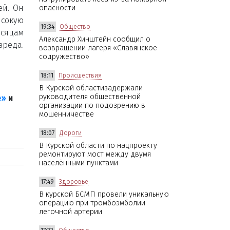
ей. Он
опасности
ысокую
19:34
Общество
есяцам
Александр Хинштейн сообщил о
вреда.
возвращении лагеря «Славянское
содружество»
18:11
Происшествия
В Курской областизадержали
руководителя общественной
е»
и
организации по подозрению в
мошенничестве
18:07
Дороги
В Курской области по нацпроекту
ремонтируют мост между двумя
населёнными пунктами
17:49
Здоровье
В курской БСМП провели уникальную
операцию при тромбоэмболии
легочной артерии