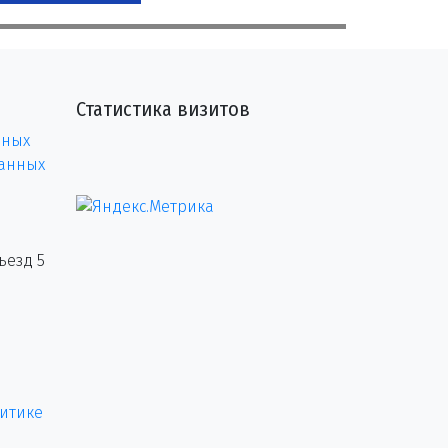
Статистика визитов
нных
данных
ъезд 5
итике