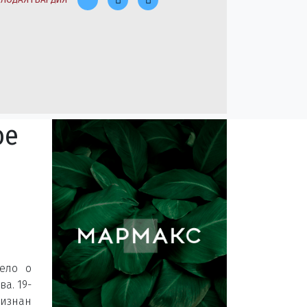
ое
ело о
а. 19-
изнан