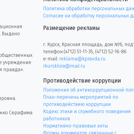
Политика обработки персональных да
Согласие на обработку персональных 
рационная
Размещение рекламы
г. Выдано
г. Курск, Красная площадь, дом №6, под
телефон:(4712) 51-11-35, (4712) 52-16-86
 общественных
e-mail:
reklama@kpravda.ru
ое учреждение
rkursklora@mail.ru
я правда».
Противодействие коррупции
Положение об антикоррупционной пол
План-перечень мероприятий по
ировна.
противодействию коррупции
Кодекс этики и служебного поведения
енко Серафима
работников
Нормативно-правовые акты
Формы документов, связанные с