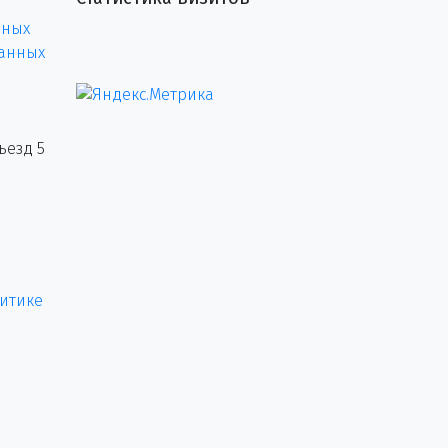
нных
данных
ъезд 5
итике