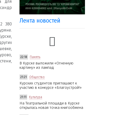
а для
сандр
Лента новостей
2 380
ряне.
рске,
ругих
шевке,
рово,
22:18
Память
стени,
В Курске выложили «Огненную
картину» из лампад
21:21
Общество
Курских студентов приглашают к
участию в конкурсе «Благоустрой!»
21:11
Культура
На Театральной площади в Курске
открылась новая точка книгообмена