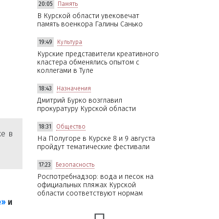
20:05
Память
В Курской области увековечат
память военкора Галины Санько
19:49
Культура
Курские представители креативного
кластера обменялись опытом с
коллегами в Туле
18:43
Назначения
Дмитрий Бурко возглавил
прокуратуру Курской области
18:31
Общество
же в
На Полугоре в Курске 8 и 9 августа
пройдут тематические фестивали
17:23
Безопасность
Роспотребнадзор: вода и песок на
официальных пляжах Курской
области соответствуют нормам
е»
и