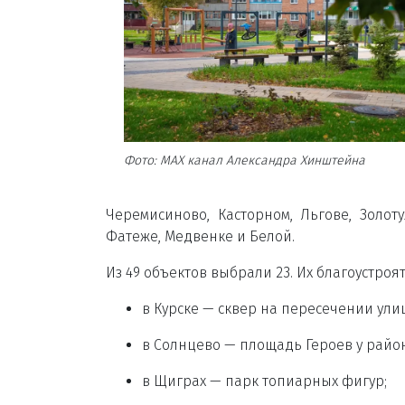
Фото: МАХ канал Александра Хинштейна
Черемисиново, Касторном, Льгове, Золоту
Фатеже, Медвенке и Белой.
Из 49 объектов выбрали 23. Их благоустро
в Курске — сквер на пересечении ул
в Солнцево — площадь Героев у райо
в Щиграх — парк топиарных фигур;