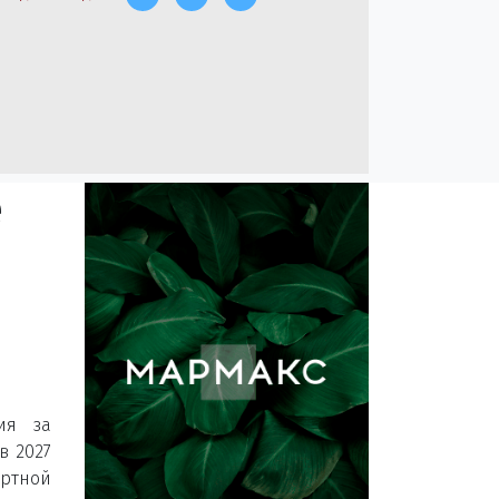
е
ия за
в 2027
ртной