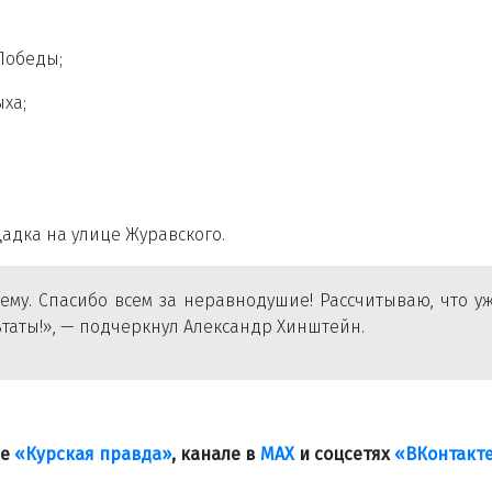
 Победы;
ха;
адка на улице Журавского.
му. Спасибо всем за неравнодушие! Рассчитываю, что у
таты!», — подчеркнул Александр Хинштейн.
ле
«Курская правда»
, канале в
МАХ
и соцсетях
«ВКонтакт