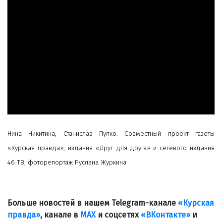
Нина Никитина, Станислав Пупко. Совместный проект газеты
«Курская правда», издания «Друг для друга» и сетевого издания
46 ТВ, фоторепортаж Руслана Журкина
Больше новостей в нашем Telegram-канале
«Курская
правда»
, канале в
МАХ
и соцсетях
«ВКонтакте»
и