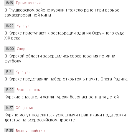
18:15
Происшествия
В Глушковском районе курянин тяжело ранен при взрыве
замаскированной мины
16:29
Культура
В Курске приступают к реставрации здания Окружного суда
XIX века
16:00
Спорт
В Курской области завершились соревнования по мини-
футболу
15:21
Культура
В Курске представили набор открыток в память Олега Радина
15:00
Безопасность
Курские спасатели усилят уроки безопасности для детей
14:27
Общество
Куряне могут поделиться успешными практиками поддержки
детства на всероссийском проекте
13:35
Благоустройство