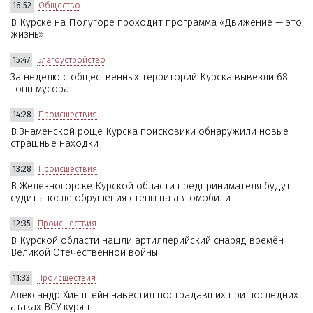
16:52
Общество
В Курске на Полугоре проходит программа «Движение — это
жизнь»
15:47
Благоустройство
За неделю с общественных территорий Курска вывезли 68
тонн мусора
14:28
Происшествия
В Знаменской роще Курска поисковики обнаружили новые
страшные находки
13:28
Происшествия
В Железногорске Курской области предпринимателя будут
судить после обрушения стены на автомобили
12:35
Происшествия
В Курской области нашли артиллерийский снаряд времён
Великой Отечественной войны
11:33
Происшествия
Александр Хинштейн навестил пострадавших при последних
атаках ВСУ курян