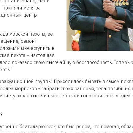
сё организовано, стали
и приняли меня за
национный центр
гада морской пехоты, её
мещение, ремонт
едложили мне вступить в
ская пехота – настоящая
 деле доказало свою высочайшую боеспособность. Теперь э
хоты.
вакуационной группы. Приходилось бывать в самом пекле
едей морпехов – забрать своих раненых, тела погибших, 
м счету около тысячи вывезенных из опасной зоны людей 
?
нутренне благодарю всех, кто был рядом, кто помогал, обл