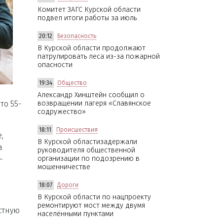
Комитет ЗАГС Курской области
подвел итоги работы за июль
20:12
Безопасность
В Курской области продолжают
патрулировать леса из-за пожарной
опасности
19:34
Общество
Александр Хинштейн сообщил о
то 55-
возвращении лагеря «Славянское
содружество»
18:11
Происшествия
,
В Курской областизадержали
а
руководителя общественной
–
организации по подозрению в
мошенничестве
18:07
Дороги
В Курской области по нацпроекту
ремонтируют мост между двумя
астную
населёнными пунктами