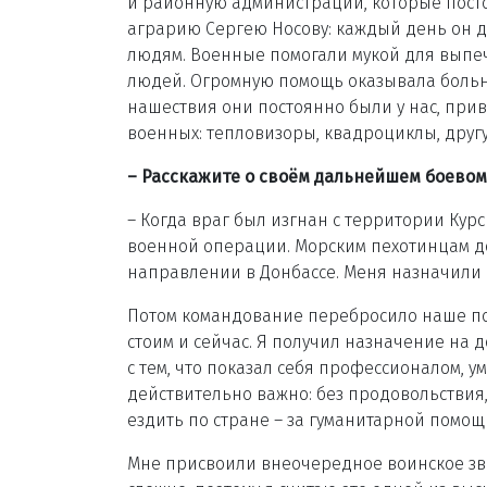
и районную администрации, которые пост
аграрию Сергею Носову: каждый день он д
людям. Военные помогали мукой для выпеч
людей. Огромную помощь оказывала больни
нашествия они постоянно были у нас, прив
военных: тепловизоры, квадроциклы, друг
– Расскажите о своём дальнейшем боевом
– Когда враг был изгнан с территории Кур
военной операции. Морским пехотинцам д
направлении в Донбассе. Меня назначили
Потом командование перебросило наше под
стоим и сейчас. Я получил назначение на 
с тем, что показал себя профессионалом, 
действительно важно: без продовольствия,
ездить по стране – за гуманитарной помо
Мне присвоили внеочередное воинское зв