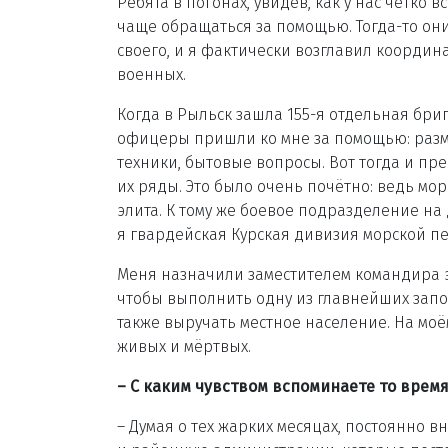
Ребята в погонах, увидев, как у нас чётко в
чаще обращаться за помощью. Тогда-то он
своего, и я фактически возглавил коорди
военных.
Когда в Рыльск зашла 155-я отдельная бри
офицеры пришли ко мне за помощью: раз
техники, бытовые вопросы. Вот тогда и пр
их ряды. Это было очень почётно: ведь мор
элита. К тому же боевое подразделение на
я гвардейская Курская дивизия морской пе
Меня назначили заместителем командира э
чтобы выполнить одну из главнейших запов
также выручать местное население. На моё
живых и мёртвых.
– С каким чувством вспоминаете то время
– Думая о тех жарких месяцах, постоянно в