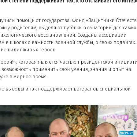
чной степени поддерживает тех, кто отстаивает его инте
лучили помощь от государства. Фонд «Защитники Отечеств
жку родителям, выделяют путёвки в санатории для самих
психологического восстановления. Созданы ассоциации
м в школах о важности военной службы, о своих подвигах. 
ие видит живых героев.
. Герои!», которая является частью президентской инициат
 возможность применить свои умения, знания и опыт на
уже в мирное время.
ные выводы и так поддерживает ветеранов специальной