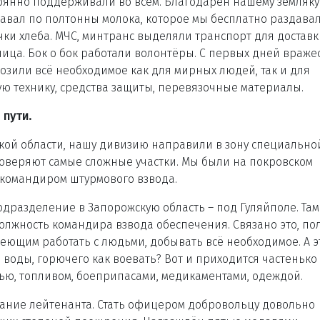
оянно поддерживали во всём. Благодарен нашему земляку
авал по полтонны молока, которое мы бесплатно раздава
ки хлеба. МЧС, минтранс выделяли транспорт для доставк
ца. Бок о бок работали волонтёры. С первых дней враже
озили всё необходимое как для мирных людей, так и для
ую технику, средства защиты, перевязочные материалы.
 пути.
ской области, нашу дивизию направили в зону специально
оверяют самые сложные участки. Мы были на покровском
 командиром штурмового взвода.
разделение в Запорожскую область – под Гуляйполе. Там
должность командира взвода обеспечения. Связано это, по
умеющим работать с людьми, добывать всё необходимое. А э
 воды, горючего как воевать? Вот и приходится частенько
щью, топливом, боеприпасами, медикаментами, одеждой.
ание лейтенанта. Стать офицером добровольцу довольно