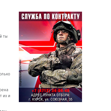
й ты
олько
роена
т их и