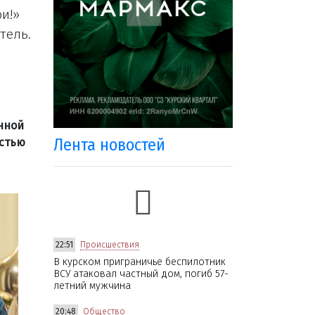
ои!»
тель.
нной
Лента новостей
остью
22:51
Происшествия
В курском приграничье беспилотник
ВСУ атаковал частный дом, погиб 57-
летний мужчина
20:48
Общество