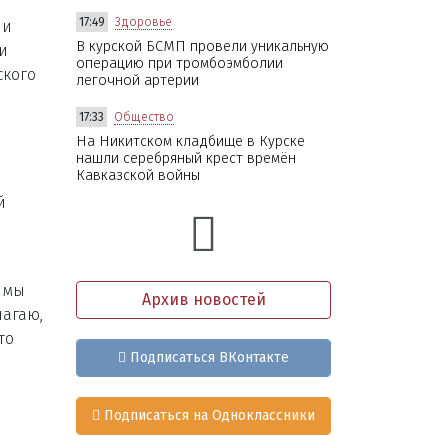
17:49
Здоровье
ли
В курской БСМП провели уникальную
и
операцию при тромбоэмболии
ского
легочной артерии
17:33
Общество
На Никитском кладбище в Курске
нашли серебряный крест времён
Кавказской войны
й
 мы
Архив новостей
лагаю,
то
Подписаться ВКонтакте
Подписаться на Одноклассники