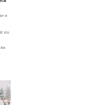
ресы
а» и
И это
ивы