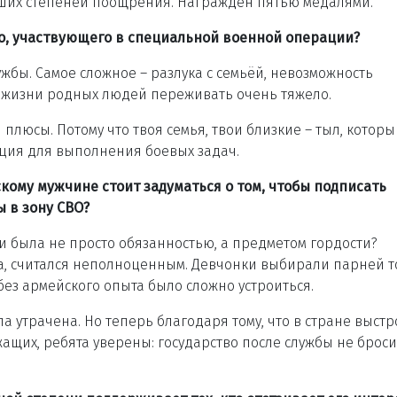
ысших степеней поощрения. Награждён пятью медалями.
о, участвующего в специальной военной операции?
ужбы. Самое сложное – разлука с семьёй, невозможность
 в жизни родных людей переживать очень тяжело.
 плюсы. Потому что твоя семья, твои близкие – тыл, которы
ция для выполнения боевых задач.
скому мужчине стоит задуматься о том, чтобы подписать
 в зону СВО?
ии была не просто обязанностью, а предметом гордости?
а, считался неполноценным. Девчонки выбирали парней т
без армейского опыта было сложно устроиться.
а утрачена. Но теперь благодаря тому, что в стране выст
щих, ребята уверены: государство после службы не броси