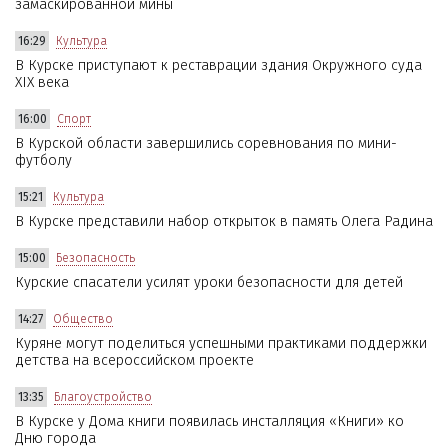
замаскированной мины
16:29
Культура
В Курске приступают к реставрации здания Окружного суда
XIX века
16:00
Спорт
В Курской области завершились соревнования по мини-
футболу
15:21
Культура
В Курске представили набор открыток в память Олега Радина
15:00
Безопасность
Курские спасатели усилят уроки безопасности для детей
14:27
Общество
Куряне могут поделиться успешными практиками поддержки
детства на всероссийском проекте
13:35
Благоустройство
В Курске у Дома книги появилась инсталляция «Книги» ко
Дню города