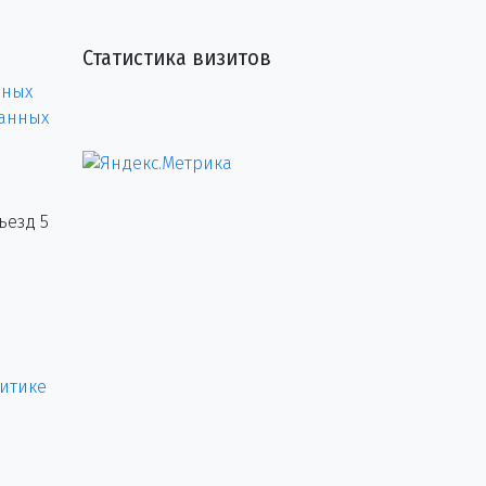
Статистика визитов
нных
данных
ъезд 5
итике