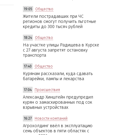
19:05
Общество
Жители пострадавших при ЧС
регионов смогут получить льготные
кредиты до 300 тысяч рублей
18:24
Общество
На участке улицы Радищева в Курске
с 27 августа запретят остановку
транспорта
17:40
Общество
Курянам рассказали, куда сдавать
батарейки, лампы и лекарства
17:04
Происшествия
Александр Хинштейн предупредил
курян о замаскированных под сок
взрывных устройствах
16:27
Новости компаний
Агрохолдинг ввёл в эксплуатацию
семь объектов в пяти областях с