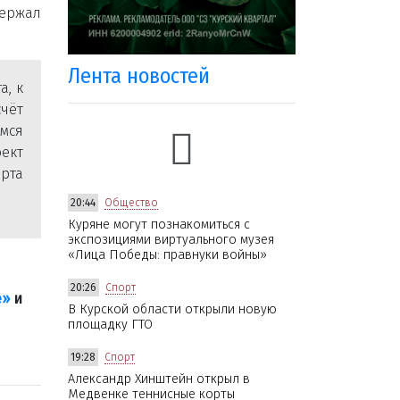
держал
Лента новостей
а, к
чёт
емся
оект
орта
20:44
Общество
Куряне могут познакомиться с
экспозициями виртуального музея
«Лица Победы: правнуки войны»
20:26
Спорт
е»
и
В Курской области открыли новую
площадку ГТО
19:28
Спорт
Александр Хинштейн открыл в
Медвенке теннисные корты