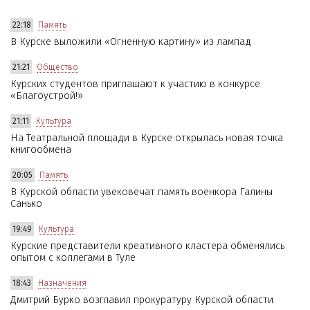
22:18
Память
В Курске выложили «Огненную картину» из лампад
21:21
Общество
Курских студентов приглашают к участию в конкурсе
«Благоустрой!»
21:11
Культура
На Театральной площади в Курске открылась новая точка
книгообмена
20:05
Память
В Курской области увековечат память военкора Галины
Санько
19:49
Культура
Курские представители креативного кластера обменялись
опытом с коллегами в Туле
18:43
Назначения
Дмитрий Бурко возглавил прокуратуру Курской области