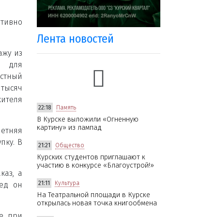
ативно
Лента новостей
ажу из
к для
естный
 тысяч
жителя
22:18
Память
В Курске выложили «Огненную
картину» из лампад
летняя
пку. В
21:21
Общество
Курских студентов приглашают к
участию в конкурсе «Благоустрой!»
каз, а
21:11
Культура
пед он
На Театральной площади в Курске
открылась новая точка книгообмена
не при