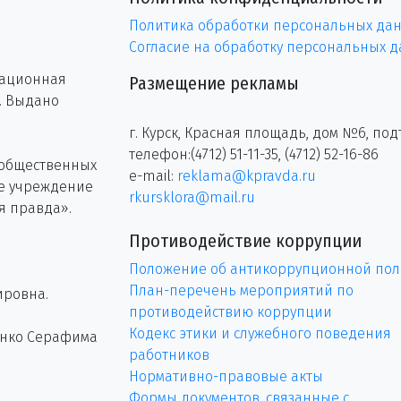
Политика обработки персональных да
Согласие на обработку персональных 
рационная
Размещение рекламы
г. Выдано
г. Курск, Красная площадь, дом №6, под
телефон:(4712) 51-11-35, (4712) 52-16-86
 общественных
e-mail:
reklama@kpravda.ru
ое учреждение
rkursklora@mail.ru
я правда».
Противодействие коррупции
Положение об антикоррупционной пол
План-перечень мероприятий по
ировна.
противодействию коррупции
Кодекс этики и служебного поведения
енко Серафима
работников
Нормативно-правовые акты
Формы документов, связанные с