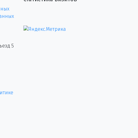
нных
данных
ъезд 5
итике