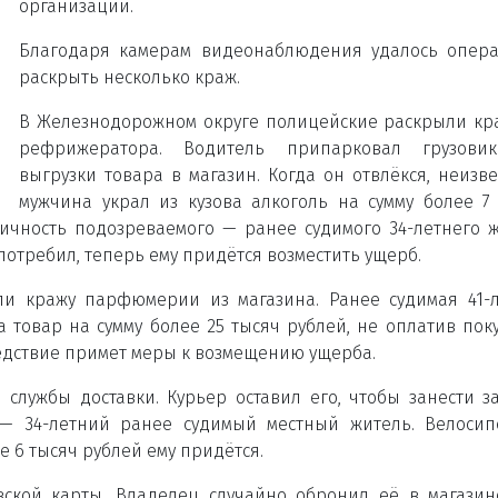
организаций.
Благодаря камерам видеонаблюдения удалось опер
раскрыть несколько краж.
В Железнодорожном округе полицейские раскрыли кр
рефрижератора. Водитель припарковал грузови
выгрузки товара в магазин. Когда он отвлёкся, неизв
мужчина украл из кузова алкоголь на сумму более 7
личность подозреваемого — ранее судимого 34-летнего 
отребил, теперь ему придётся возместить ущерб.
ли кражу парфюмерии из магазина. Ранее судимая 41-
товар на сумму более 25 тысяч рублей, не оплатив поку
едствие примет меры к возмещению ущерба.
службы доставки. Курьер оставил его, чтобы занести за
— 34-летний ранее судимый местный житель. Велоси
е 6 тысяч рублей ему придётся.
вской карты. Владелец случайно обронил её в магази