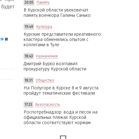
20:05
Память
 будет
В Курской области увековечат
память военкора Галины Санько
19:49
Культура
Курские представители креативного
е»
и
кластера обменялись опытом с
коллегами в Туле
18:43
Назначения
Дмитрий Бурко возглавил
прокуратуру Курской области
18:31
Общество
На Полугоре в Курске 8 и 9 августа
пройдут тематические фестивали
17:23
Безопасность
Роспотребнадзор: вода и песок на
официальных пляжах Курской
области соответствуют нормам