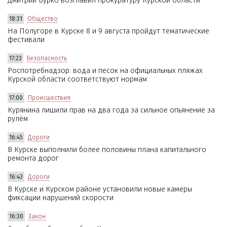
Дмитрий Бурко возглавил прокуратуру Курской области
18:31
Общество
На Полугоре в Курске 8 и 9 августа пройдут тематические
фестивали
17:23
Безопасность
Роспотребнадзор: вода и песок на официальных пляжах
Курской области соответствуют нормам
17:00
Происшествия
Курянина лишили прав на два года за сильное опьянение за
рулём
16:45
Дороги
В Курске выполнили более половины плана капитального
ремонта дорог
16:43
Дороги
В Курске и Курском районе установили новые камеры
фиксации нарушений скорости
16:30
Закон