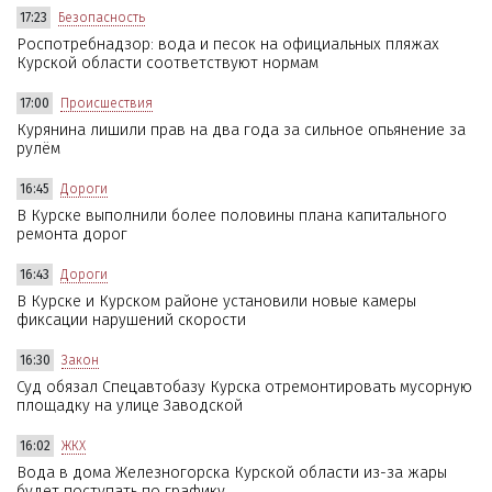
17:23
Безопасность
Роспотребнадзор: вода и песок на официальных пляжах
Курской области соответствуют нормам
17:00
Происшествия
Курянина лишили прав на два года за сильное опьянение за
рулём
16:45
Дороги
В Курске выполнили более половины плана капитального
ремонта дорог
16:43
Дороги
В Курске и Курском районе установили новые камеры
фиксации нарушений скорости
16:30
Закон
Суд обязал Спецавтобазу Курска отремонтировать мусорную
площадку на улице Заводской
16:02
ЖКХ
Вода в дома Железногорска Курской области из-за жары
будет поступать по графику