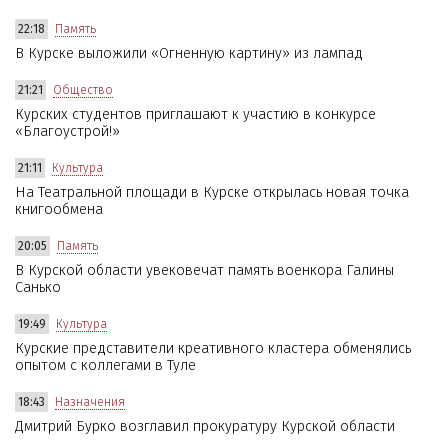
22:18
Память
В Курске выложили «Огненную картину» из лампад
21:21
Общество
Курских студентов приглашают к участию в конкурсе
«Благоустрой!»
21:11
Культура
На Театральной площади в Курске открылась новая точка
книгообмена
20:05
Память
В Курской области увековечат память военкора Галины
Санько
19:49
Культура
Курские представители креативного кластера обменялись
опытом с коллегами в Туле
18:43
Назначения
Дмитрий Бурко возглавил прокуратуру Курской области