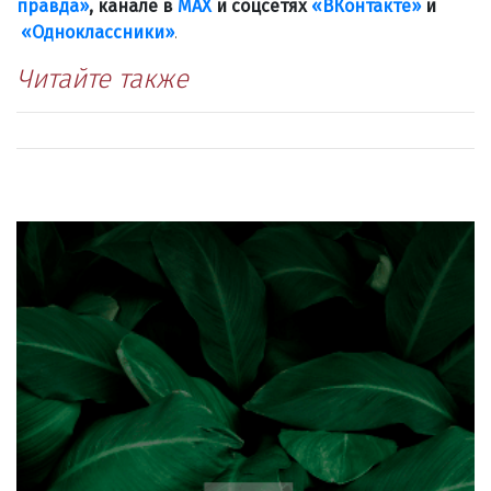
правда»
, канале в
МАХ
и соцсетях
«ВКонтакте»
и
«Одноклассники»
.
Читайте также