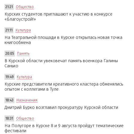
21:21
Общество
Курских студентов приглашают к участию в конкурсе
«Благоустрой!»
21:11
Культура
На Театральной площади в Курске открылась новая точка
книгообмена
20:05
Память
В Курской области увековечат память военкора Галины
Санько
19:49
Культура
Курские представители креативного кластера обменялись
опытом с коллегами в Туле
18:43
Назначения
Дмитрий Бурко возглавил прокуратуру Курской области
18:31
Общество
На Полугоре в Курске 8 и 9 августа пройдут тематические
фестивали