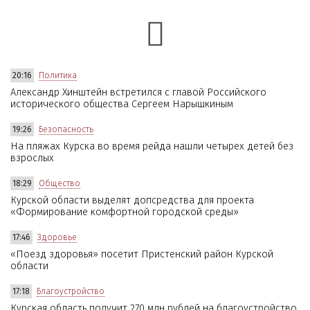
20:16
Политика
Александр Хинштейн встретился с главой Российского
исторического общества Сергеем Нарышкиным
19:26
Безопасность
На пляжах Курска во время рейда нашли четырех детей без
взрослых
18:29
Общество
Курской области выделят допсредства для проекта
«Формирование комфортной городской среды»
17:46
Здоровье
«Поезд здоровья» посетит Пристенский район Курской
области
17:18
Благоустройство
Курская область получит 270 млн рублей на благоустройство