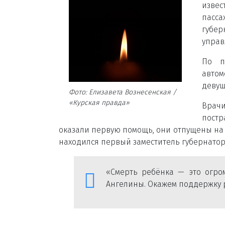
изве
пасса
губе
управ
По п
автом
девуш
Фото: Елизавета Вознесенская /
«Курская правда»
Врачи
постр
оказали первую помощь, они отпущены на 
находился первый заместитель губернатор
«Смерть ребёнка — это огро
Ангелины. Окажем поддержку 