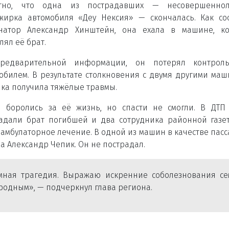
стно, что одна из пострадавших — несовершеннол
жирка автомобиля «Деу Нексия» — скончалась. Как с
рнатор Александр Хинштейн, она ехала в машине, ко
лял её брат.
редварительной информации, он потерял контрол
обилем. В результате столкновения с двумя другими ма
ка получила тяжёлые травмы.
 боролись за её жизнь, но спасти не смогли. В ДТП
адали брат погибшей и два сотрудника районной газе
амбулаторное лечение. В одной из машин в качестве пас
а Александр Чепик. Он не пострадал.
мная трагедия. Выражаю искренние соболезнования се
родным», — подчеркнул глава региона.