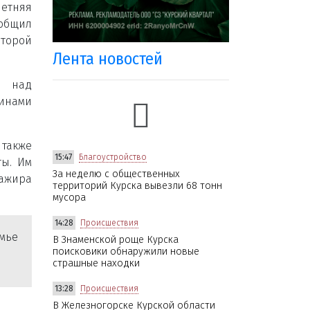
етняя
ообщил
торой
Лента новостей
ь над
шинами
 также
15:47
Благоустройство
ты. Им
За неделю с общественных
сажира
территорий Курска вывезли 68 тонн
мусора
14:28
Происшествия
мье
В Знаменской роще Курска
поисковики обнаружили новые
страшные находки
13:28
Происшествия
В Железногорске Курской области