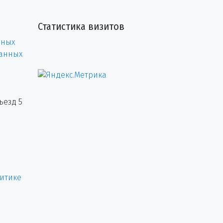
Статистика визитов
нных
данных
ъезд 5
итике