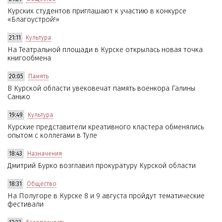
Курских студентов приглашают к участию в конкурсе
«Благоустрой!»
21:11
Культура
На Театральной площади в Курске открылась новая точка
книгообмена
20:05
Память
В Курской области увековечат память военкора Галины
Санько
19:49
Культура
Курские представители креативного кластера обменялись
опытом с коллегами в Туле
18:43
Назначения
Дмитрий Бурко возглавил прокуратуру Курской области
18:31
Общество
На Полугоре в Курске 8 и 9 августа пройдут тематические
фестивали