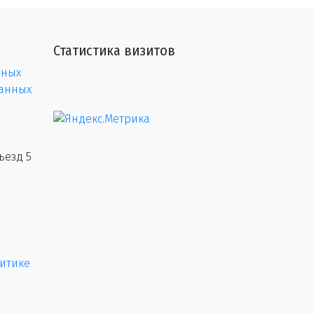
Статистика визитов
нных
данных
ъезд 5
итике