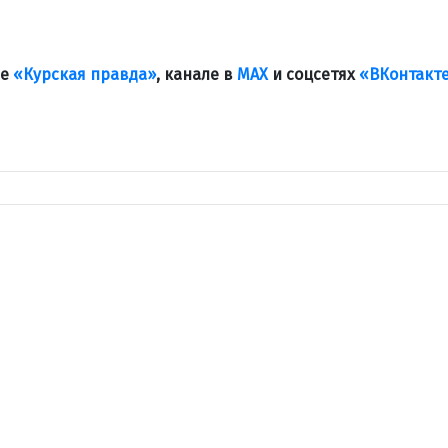
ле
«Курская правда»
, канале в
МАХ
и соцсетях
«ВКонтакт