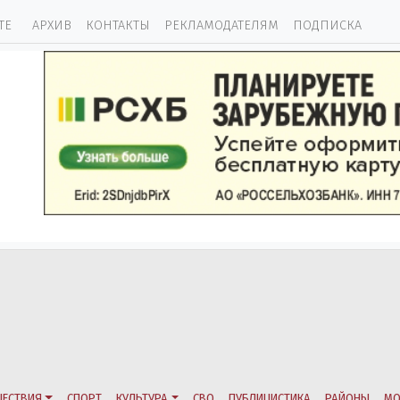
ТЕ
АРХИВ
КОНТАКТЫ
РЕКЛАМОДАТЕЛЯМ
ПОДПИСКА
ЕСТВИЯ
СПОРТ
КУЛЬТУРА
СВО
ПУБЛИЦИСТИКА
РАЙОНЫ
МО