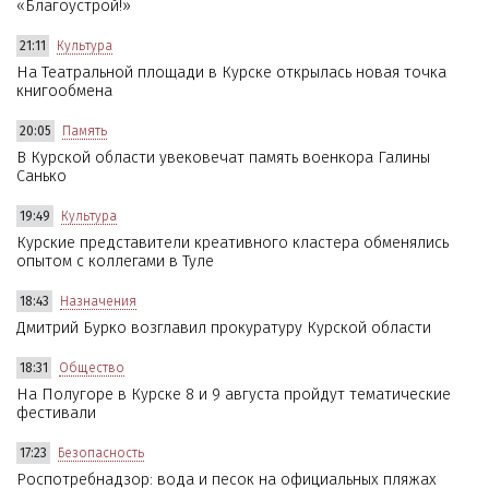
«Благоустрой!»
21:11
Культура
На Театральной площади в Курске открылась новая точка
книгообмена
20:05
Память
В Курской области увековечат память военкора Галины
Санько
19:49
Культура
Курские представители креативного кластера обменялись
опытом с коллегами в Туле
18:43
Назначения
Дмитрий Бурко возглавил прокуратуру Курской области
18:31
Общество
На Полугоре в Курске 8 и 9 августа пройдут тематические
фестивали
17:23
Безопасность
Роспотребнадзор: вода и песок на официальных пляжах