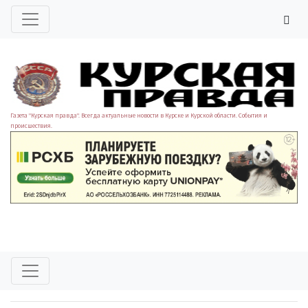
Газета "Курская правда". Всегда актуальные новости в Курске и Курской области. События и
происшествия.