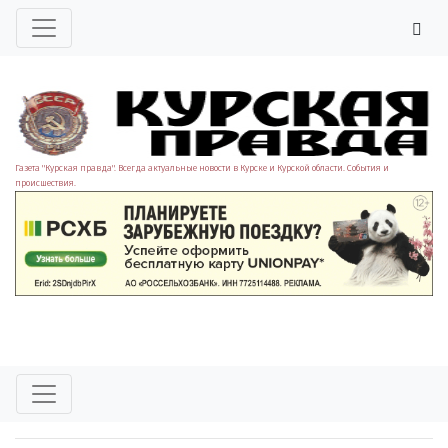
Газета "Курская правда". Всегда актуальные новости в Курске и Курской области. События и
происшествия.