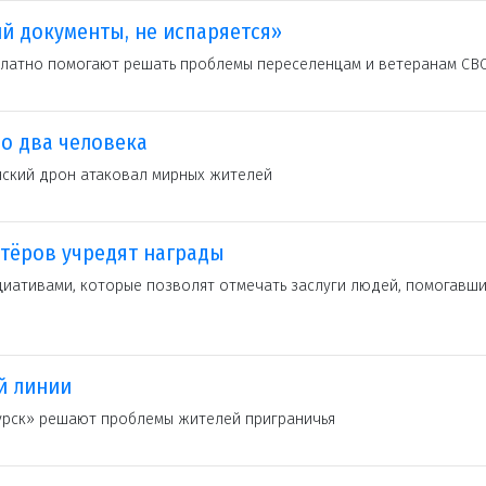
й документы, не испаряется»
платно помогают решать проблемы переселенцам и ветеранам СВ
о два человека
нский дрон атаковал мирных жителей
тёров учредят награды
иативами, которые позволят отмечать заслуги людей, помогавш
й линии
урск» решают проблемы жителей приграничья