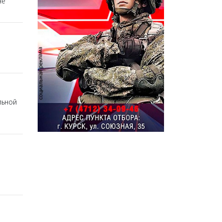
не
льной