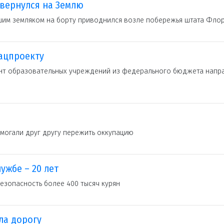
вернулся на Землю
шим земляком на борту приводнился возле побережья штата Фло
ацпроекту
онт образовательных учреждений из федерального бюджета напр
омогали друг другу пережить оккупацию
жбе – 20 лет
зопасность более 400 тысяч курян
ла дорогу