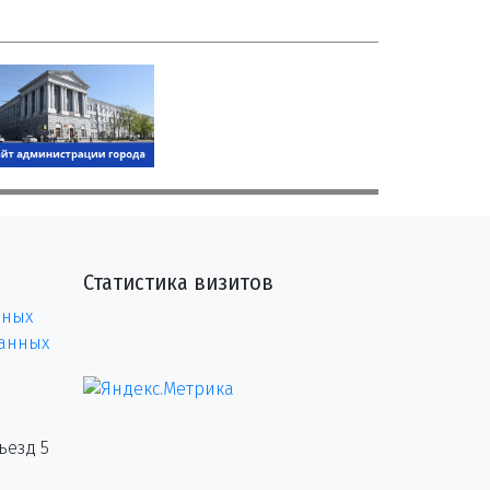
Статистика визитов
нных
данных
ъезд 5