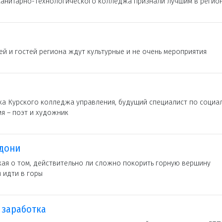
анитарно-технологического колледжа признали лучшим в регио
й и гостей региона ждут культурные и не очень мероприятия
ка Курского колледжа управления, будущий специалист по социа
я – поэт и художник
адони
ая о том, действительно ли сложно покорить горную вершину
 идти в горы
 заработка