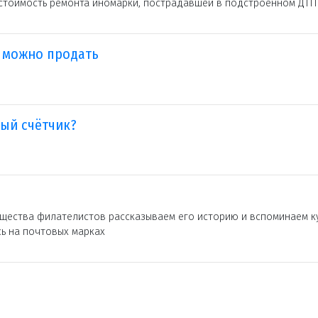
 стоимость ремонта иномарки, пострадавшей в подстроенном ДТП
 можно продать
вый счётчик?
бщества филателистов рассказываем его историю и вспоминаем ку
ь на почтовых марках