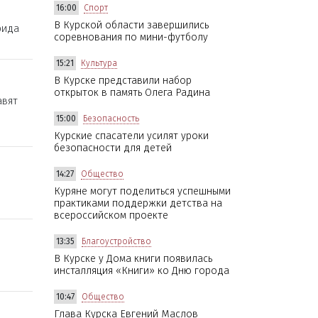
16:00
Спорт
В Курской области завершились
рида
соревнования по мини-футболу
15:21
Культура
В Курске представили набор
открыток в память Олега Радина
авят
15:00
Безопасность
Курские спасатели усилят уроки
безопасности для детей
14:27
Общество
Куряне могут поделиться успешными
практиками поддержки детства на
всероссийском проекте
13:35
Благоустройство
В Курске у Дома книги появилась
инсталляция «Книги» ко Дню города
10:47
Общество
Глава Курска Евгений Маслов