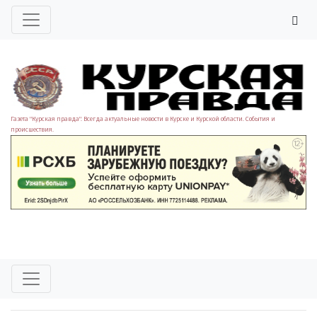
Газета "Курская правда". Всегда актуальные новости в Курске и Курской области. События и
происшествия.