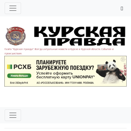
Газета "Курская правда". Всегда актуальные новости в Курске и Курской области. События и
происшествия.