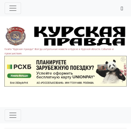
Газета "Курская правда". Всегда актуальные новости в Курске и Курской области. События и
происшествия.