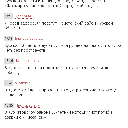
Курской области выделят допсредства для проекта
«Формирование комфортной городской среды»
17:46
Здоровье
«Поезд здоровья» посетит Пристенский район Курской
области
17:18
Благоустройство
Курская область получит 270 млн рублей на благоустройство
четырёх пространств
16:46
Безопасность
В Курске спасатели помогли запаниковавшему в воде
ребенку
16:41
экология
В Курской области проверили ход агротехнических уходов
за лесами
16:35
Происшествия
В Курчатовском районе 33-летний мотоциклист погиб в
аварии с «Ниссаном»