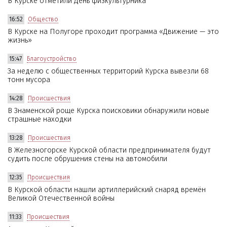
В Курске отметили День физкультурника
16:52
Общество
В Курске на Полугоре проходит программа «Движение — это
жизнь»
15:47
Благоустройство
За неделю с общественных территорий Курска вывезли 68
тонн мусора
14:28
Происшествия
В Знаменской роще Курска поисковики обнаружили новые
страшные находки
13:28
Происшествия
В Железногорске Курской области предпринимателя будут
судить после обрушения стены на автомобили
12:35
Происшествия
В Курской области нашли артиллерийский снаряд времён
Великой Отечественной войны
11:33
Происшествия