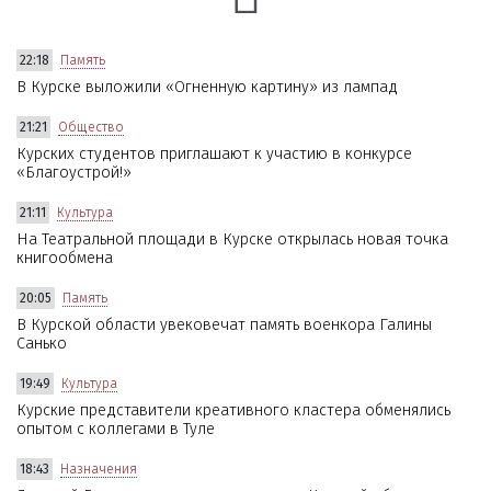
22:18
Память
В Курске выложили «Огненную картину» из лампад
21:21
Общество
Курских студентов приглашают к участию в конкурсе
«Благоустрой!»
21:11
Культура
На Театральной площади в Курске открылась новая точка
книгообмена
20:05
Память
В Курской области увековечат память военкора Галины
Санько
19:49
Культура
Курские представители креативного кластера обменялись
опытом с коллегами в Туле
18:43
Назначения