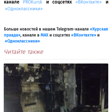
канале
PROKursk
и соцсетях
«ВКонтакте»
и
«Одноклассники»
Больше новостей в нашем Telegram-канале
«Курская
правда»
, канале в
МАХ
и соцсетях
«ВКонтакте»
и
«Одноклассники»
.
Читайте также