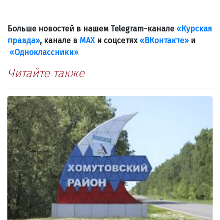
Больше новостей в нашем Telegram-канале
«Курская
правда»
, канале в
МАХ
и соцсетях
«ВКонтакте»
и
«Одноклассники»
.
Читайте также