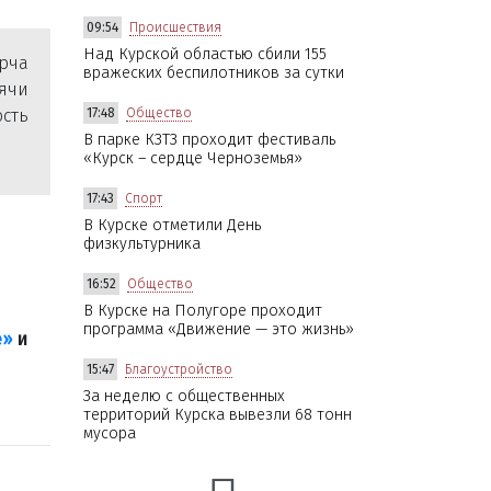
09:54
Происшествия
Над Курской областью сбили 155
орча
вражеских беспилотников за сутки
сячи
сть
17:48
Общество
В парке КЗТЗ проходит фестиваль
«Курск – сердце Черноземья»
17:43
Спорт
В Курске отметили День
физкультурника
16:52
Общество
В Курске на Полугоре проходит
программа «Движение — это жизнь»
е»
и
15:47
Благоустройство
За неделю с общественных
территорий Курска вывезли 68 тонн
мусора