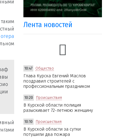
чными
таким
Лента новостей
стный
логера
льном
10:47
Общество
раф
Глава Курска Евгений Маслов
тавы
поздравил строителей с
рио
профессиональным праздником
ции
10:20
Происшествия
В Курской области полиция
разыскивает 72-летнюю женщину
тивный
10:10
Происшествия
В Курской области за сутки
унгами
потушили два пожара