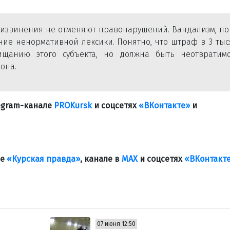
и извинения не отменяют правонарушений. Вандализм, п
ние ненормативной лексики. Понятно, что штраф в 3 ты
щанию этого субъекта, но должна быть неотвратимо
она.
legram-канале
PROKursk
и соцсетях
«ВКонтакте»
и
ле
«Курская правда»
, канале в
МАХ
и соцсетях
«ВКонтакт
07 июня 12:50