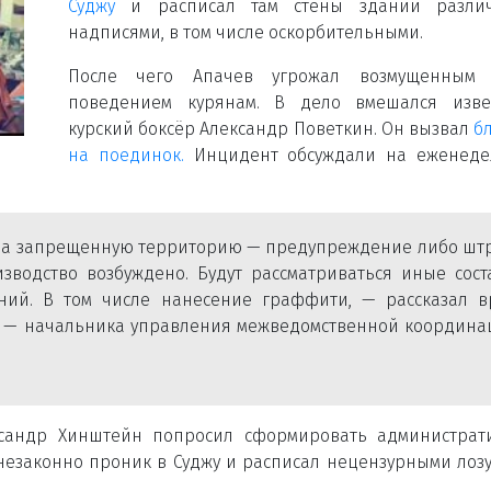
Суджу
и расписал там стены зданий разли
надписями, в том числе оскорбительными.
После чего Апачев угрожал возмущенным 
поведением курянам. В дело вмешался изве
курский боксёр Александр Поветкин. Он вызвал
б
на поединок.
Инцидент обсуждали на еженеде
 на запрещенную территорию — предупреждение либо шт
изводство возбуждено. Будут рассматриваться иные сос
ний. В том числе нанесение граффити, — рассказал в
а — начальника управления межведомственной координа
ксандр Хинштейн попросил сформировать администра
незаконно проник в Суджу и расписал нецензурными лоз