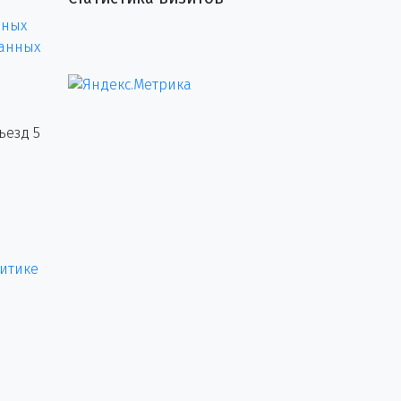
нных
данных
ъезд 5
итике