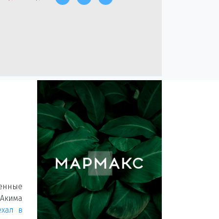
енные
 Акима
ехал в