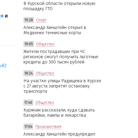
В Курской области открыли новую
площадку ГТО
е»
и
19:28
Спорт
Александр Хинштейн открыл в
Медвенке теннисные корты
19:05
Общество
Жители пострадавших при ЧС
регионов смогут получить льготные
кредиты до 300 тысяч рублей
тью
18:24
Общество
На участке улицы Радищева в Курске
с 27 августа запретят остановку
транспорта
17:40
Общество
Курянам рассказали, куда сдавать
батарейки, лампы и лекарства
17:04
Происшествия
Александр Хинштейн предупредил