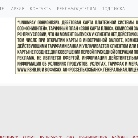
ТЕ
АРХИВ
КОНТАКТЫ
РЕКЛАМОДАТЕЛЯМ
ПОДПИСКА
ЕСТВИЯ
СПОРТ
КУЛЬТУРА
СВО
ПУБЛИЦИСТИКА
РАЙОНЫ
МО