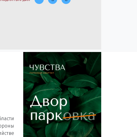
ласти
тороны
ийстве