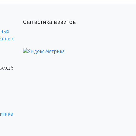
Статистика визитов
нных
данных
ъезд 5
итике