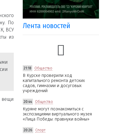
нского
ну. По
Лента новостей
К, ВСУ
кты из
ыми
21:18
Общество
сии
В Курске проверили ход
капитального ремонта детских
садов, гимназии и досуговых
учреждений
е вещи
20:44
Общество
Куряне могут познакомиться с
экспозициями виртуального музея
«Лица Победы: правнуки войны»
20:26
Спорт