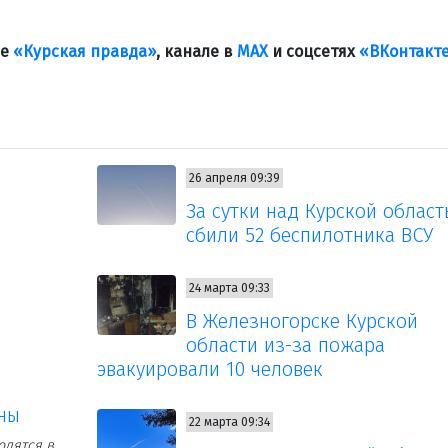
ле
«Курская правда»
, канале в
МАХ
и соцсетях
«ВКонтакт
26 апреля 09:39
За сутки над Курской облас
сбили 52 беспилотника ВСУ
24 марта 09:33
В Железногорске Курской
области из-за пожара
эвакуировали 10 человек
ены
22 марта 09:34
одятся в