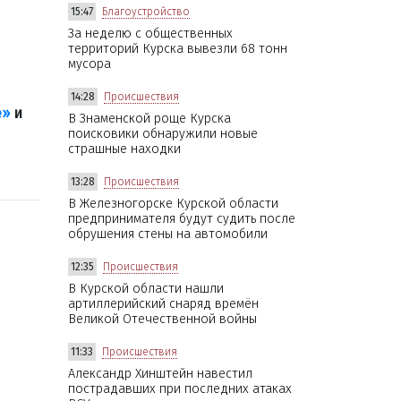
15:47
Благоустройство
За неделю с общественных
территорий Курска вывезли 68 тонн
мусора
14:28
Происшествия
е»
и
В Знаменской роще Курска
поисковики обнаружили новые
страшные находки
13:28
Происшествия
В Железногорске Курской области
предпринимателя будут судить после
обрушения стены на автомобили
12:35
Происшествия
В Курской области нашли
артиллерийский снаряд времён
Великой Отечественной войны
к
11:33
Происшествия
Александр Хинштейн навестил
пострадавших при последних атаках