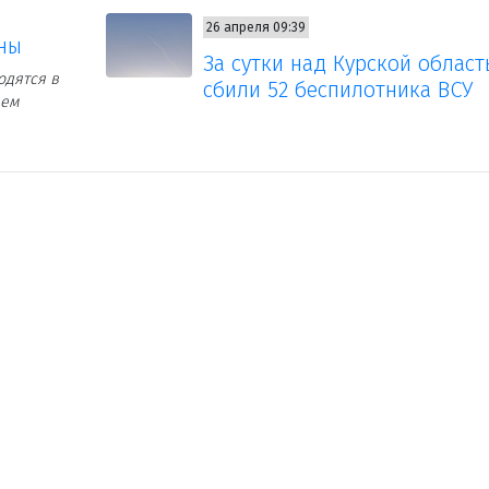
26 апреля 09:39
ены
За сутки над Курской облас
одятся в
сбили 52 беспилотника ВСУ
ием