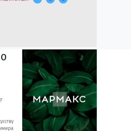
ло
т
сству
димира