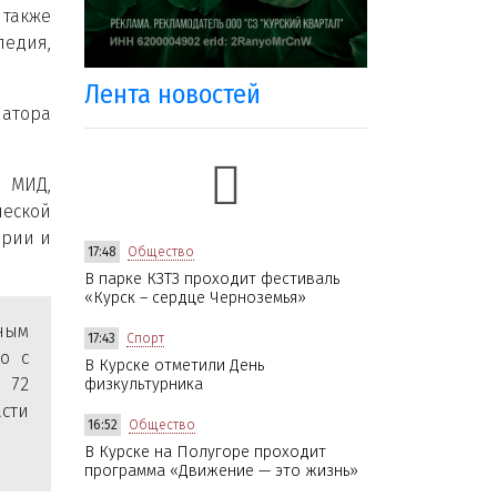
 также
ледия,
Лента новостей
натора
 МИД,
ческой
ории и
17:48
Общество
В парке КЗТЗ проходит фестиваль
«Курск – сердце Черноземья»
ным
17:43
Спорт
о с
В Курске отметили День
 72
физкультурника
сти
16:52
Общество
В Курске на Полугоре проходит
программа «Движение — это жизнь»