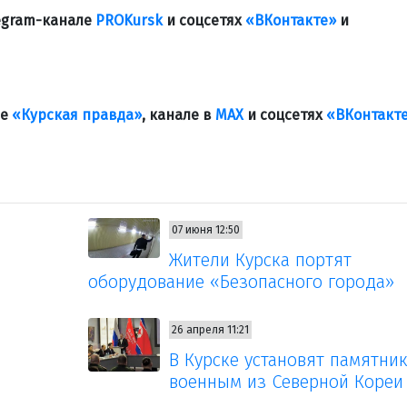
legram-канале
PROKursk
и соцсетях
«ВКонтакте»
и
ле
«Курская правда»
, канале в
МАХ
и соцсетях
«ВКонтакт
07 июня 12:50
Жители Курска портят
оборудование «Безопасного города»
26 апреля 11:21
В Курске установят памятни
военным из Северной Кореи