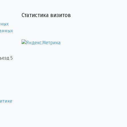
Статистика визитов
нных
данных
ъезд 5
итике