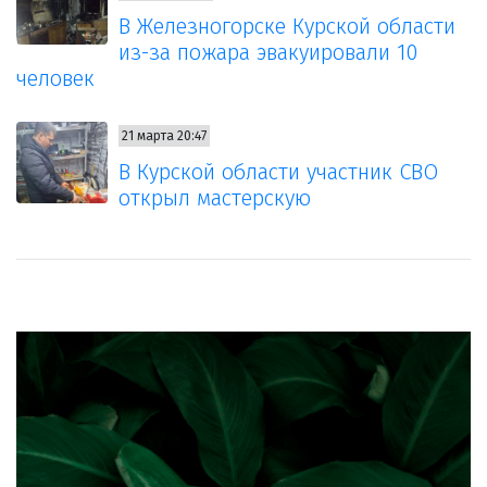
В Железногорске Курской области
из-за пожара эвакуировали 10
человек
21 марта 20:47
В Курской области участник СВО
открыл мастерскую