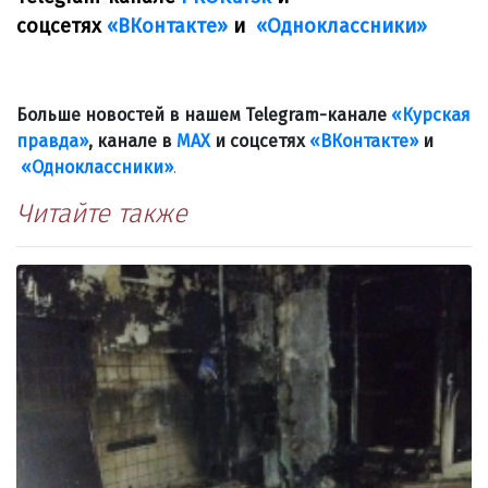
соцсетях
«ВКонтакте»
и
«Одноклассники»
Больше новостей в нашем Telegram-канале
«Курская
правда»
, канале в
МАХ
и соцсетях
«ВКонтакте»
и
«Одноклассники»
.
Читайте также