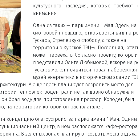
культурного наследия, которые требуют 
внимания.
Одна из таких
—
парк имени 1
Мая
. Здесь, на
смотровой площадке, открывается вид на р
Тускарь, Стрелецкую слободу, а также на
территорию Курской ТЭЦ-4. Последняя, кстат
может переехать. Согласно проекту, который
представили Ольге Любимовой, вскоре на р
Тускарь может
появиться
новая набережная
музей энергетики в историческом здании ТЭ
рхитектуры. А еще здесь планируют возродить место для
рритории теплоэлектроцентрали не так давно обнаружили
о он брал воду для приготовления просфор. Колодец был
вню, на территории которой он располагался.
или концепцию благоустройства парка имени 1
Мая
. Одним
офункциональный центр, в нём расположатся
кафе
-рестора
оркинга. В зеленых зонах планируют создать
места
отдыха