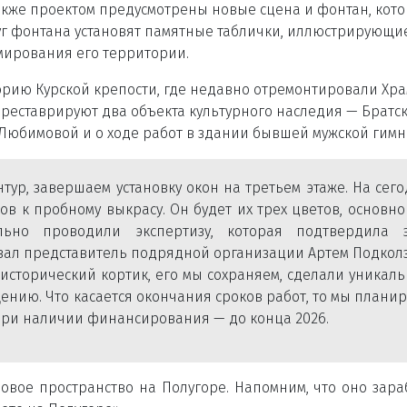
акже проектом предусмотрены новые сцена и фонтан, кот
уг фонтана установят памятные таблички, иллюстрирующи
мирования его территории.
торию
Курской
крепости, где недавно отремонтировали Хр
и реставрируют два объекта культурного наследия
—
Братс
 Любимовой и о ходе работ в здании бывшей мужской гимн
тур, завершаем установку окон на третьем этаже. На сег
ов к пробному выкрасу. Он будет их трех цветов, основн
льно проводили экспертизу, которая подтвердила э
зал представитель подрядной организации Артем Подкол
 исторический кортик, его мы сохраняем, сделали уникал
ению. Что касается окончания сроков работ, то мы плани
о при наличии финансирования
—
до конца 2026.
овое пространство на Полугоре. Напомним, что оно зара