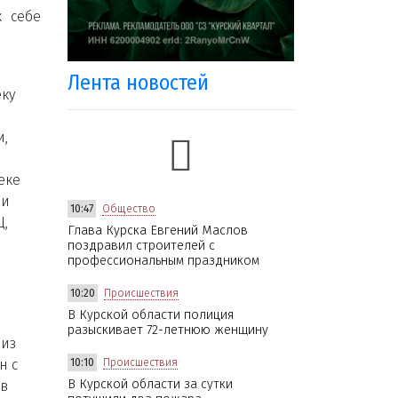
к себе
Лента новостей
еку
и,
еке
 и
10:47
Общество
Ц,
Глава Курска Евгений Маслов
поздравил строителей с
профессиональным праздником
10:20
Происшествия
В Курской области полиция
разыскивает 72-летнюю женщину
 из
н с
10:10
Происшествия
В Курской области за сутки
 в