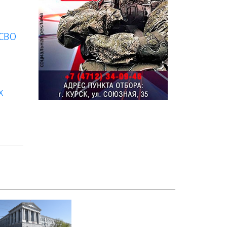
 СВО
х