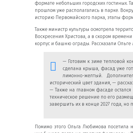
формате небольших городских гостиных. Т
прошлом уже располагались в парке. Вокр
историю Первомайского парка, этапы фор
Также министр культуры осмотрела терри
Воскресения Христова, а в скором времен
корпус и башню ограды. Рассказали Ольге
—
Готовим к зиме тепловой кон
сделана крыша, фасад уже гот
лимонно-желтый. Дополните
исторический цвет здания,
—
расска
—
Также
на
главном фасаде остался
техническое решение по его размещ
завершить их в конце 2027 года, н
Помимо этого Ольга Любимова посетила н