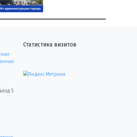
Статистика визитов
нных
данных
ъезд 5