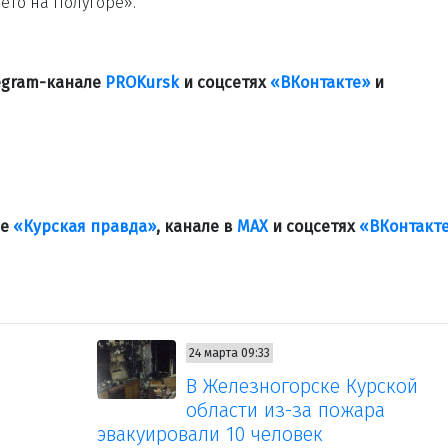
Лето на Полугоре».
legram-канале
PROKursk
и соцсетях
«ВКонтакте»
и
ле
«Курская правда»
, канале в
МАХ
и соцсетях
«ВКонтакт
24 марта 09:33
В Железногорске Курской
области из-за пожара
эвакуировали 10 человек