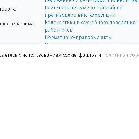
Положение об антикоррупционной пол
План-перечень мероприятий по
ировна.
противодействию коррупции
Кодекс этики и служебного поведения
енко Серафима
работников
Нормативно-правовые акты
Формы документов, связанные с
противодействием коррупции
щадь, дом №6.
шаетесь с использованием cookie-файлов и
Политикой обр
Обратная связь для сообщений о факта
коррупции
Методическое обеспечение по
противодействию коррупции
 сайт
Отчетная документация Курской Правд
Отчетная документация районных изд
е гиперссылки