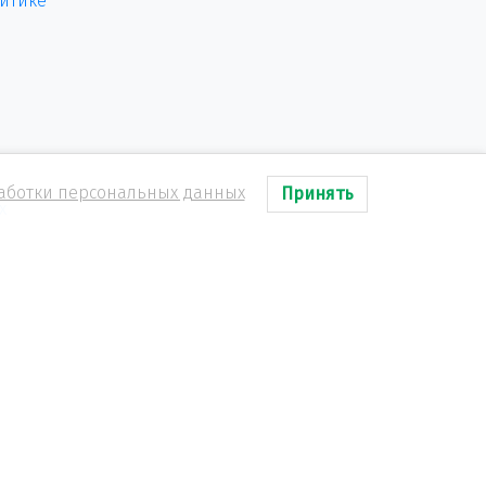
итике
аботки персональных данных
Принять
х
ы
аний