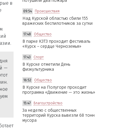
потушили два пожара
орые в
е
09:54
Происшествия
Над Курской областью сбили 155
вражеских беспилотников за сутки
ам
17:48
Общество
кий
В парке КЗТЗ проходит фестиваль
азии.
«Курск – сердце Черноземья»
17:43
Спорт
одня
В Курске отметили День
ой
—
физкультурника
тот
16:52
Общество
зин.
В Курске на Полугоре проходит
ьное
программа «Движение — это жизнь»
руем
15:47
Благоустройство
За неделю с общественных
территорий Курска вывезли 68 тонн
мусора
ботает