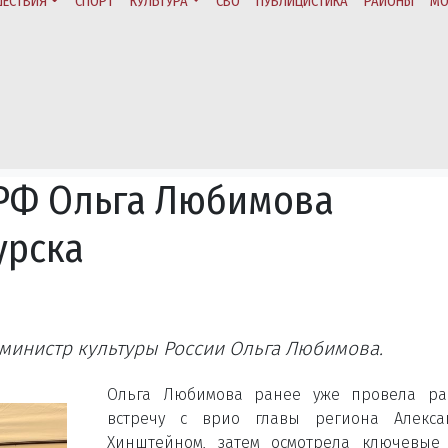
ЕСТВИЯ
СПОРТ
КУЛЬТУРА
СВО
ПУБЛИЦИСТИКА
РАЙОНЫ
МО
 РФ Ольга Любимова
урска
 министр культуры России Ольга Любимова.
Ольга Любимова ранее уже провела ра
встречу с врио
главы
региона Алекса
Хинштейном
, затем осмотрела ключевые