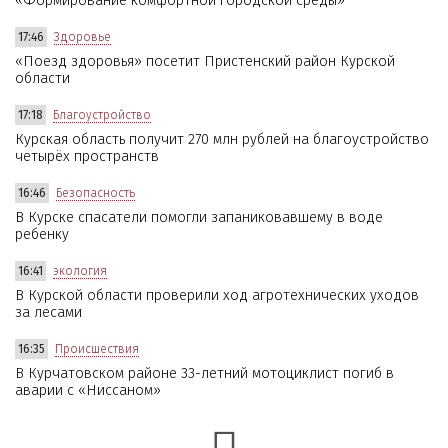
«Формирование комфортной городской среды»
17:46
Здоровье
«Поезд здоровья» посетит Пристенский район Курской
области
17:18
Благоустройство
Курская область получит 270 млн рублей на благоустройство
четырёх пространств
16:46
Безопасность
В Курске спасатели помогли запаниковавшему в воде
ребенку
16:41
экология
В Курской области проверили ход агротехнических уходов
за лесами
16:35
Происшествия
В Курчатовском районе 33-летний мотоциклист погиб в
аварии с «Ниссаном»