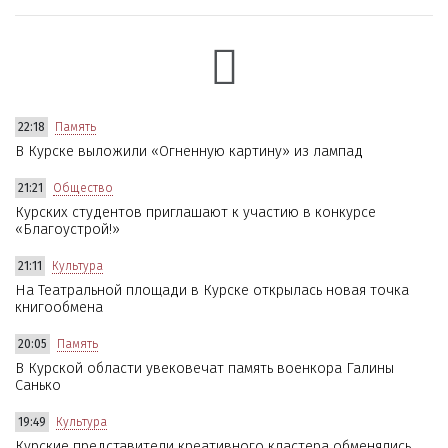
22:18
Память
В Курске выложили «Огненную картину» из лампад
21:21
Общество
Курских студентов приглашают к участию в конкурсе
«Благоустрой!»
21:11
Культура
На Театральной площади в Курске открылась новая точка
книгообмена
20:05
Память
В Курской области увековечат память военкора Галины
Санько
19:49
Культура
Курские представители креативного кластера обменялись