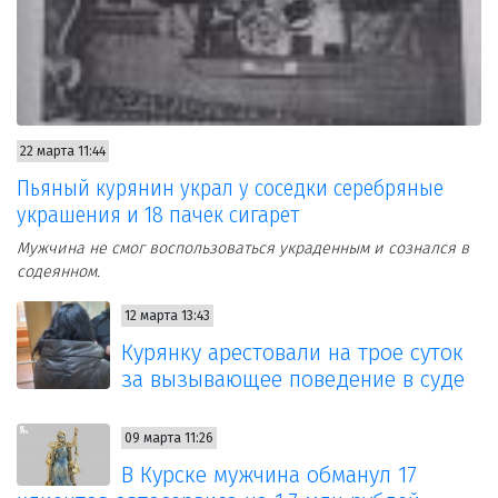
22 марта 11:44
Пьяный курянин украл у соседки серебряные
украшения и 18 пачек сигарет
Мужчина не смог воспользоваться украденным и сознался в
содеянном.
12 марта 13:43
Курянку арестовали на трое суток
за вызывающее поведение в суде
09 марта 11:26
В Курске мужчина обманул 17