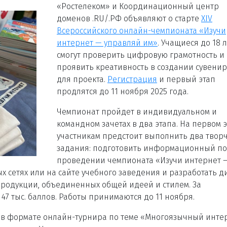
«Ростелеком» и Координационный центр
доменов .RU/.РФ объявляют о старте
XIV
Всероссийского онлайн-чемпионата «Изучи
интернет
—
управляй им»
. Учащиеся до 18 
смогут проверить цифровую грамотность и
проявить креативность в создании сувени
для проекта.
Регистрация
и первый этап
продлятся до 11 ноября 2025 года.
Чемпионат пройдет в индивидуальном и
командном зачетах в два этапа. На первом 
участникам предстоит выполнить два твор
задания: подготовить информационный по
проведении чемпионата «Изучи интернет 
 сетях или на сайте учебного заведения и разработать д
родукции, объединенных общей идеей и стилем. За
7 тыс. баллов. Работы принимаются до 11 ноября.
т в формате онлайн-турнира по теме «Многоязычный инте