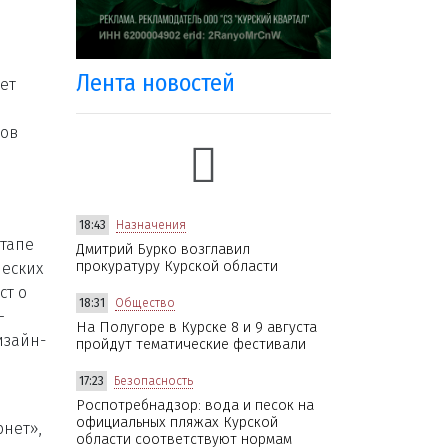
Лента новостей
лет
ров
18:43
Назначения
этапе
Дмитрий Бурко возглавил
прокуратуру Курской области
ческих
ст о
18:31
Общество
—
На Полугоре в Курске 8 и 9 августа
изайн-
пройдут тематические фестивали
17:23
Безопасность
Роспотребнадзор: вода и песок на
официальных пляжах Курской
рнет»,
области соответствуют нормам