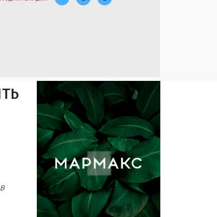
ять
 в