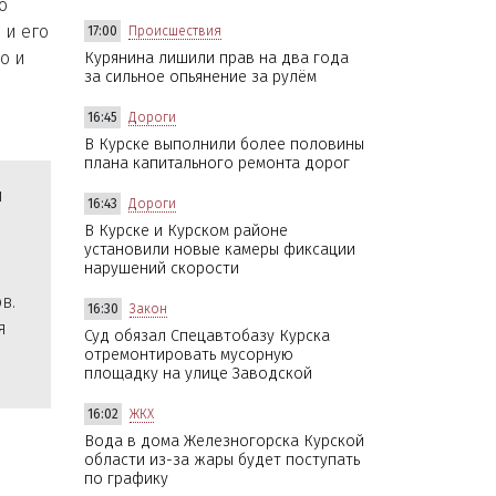
о
 и его
17:00
Происшествия
о и
Курянина лишили прав на два года
за сильное опьянение за рулём
16:45
Дороги
В Курске выполнили более половины
плана капитального ремонта дорог
я
16:43
Дороги
В Курске и Курском районе
установили новые камеры фиксации
нарушений скорости
в.
16:30
Закон
я
Суд обязал Спецавтобазу Курска
отремонтировать мусорную
площадку на улице Заводской
16:02
ЖКХ
Вода в дома Железногорска Курской
области из-за жары будет поступать
по графику