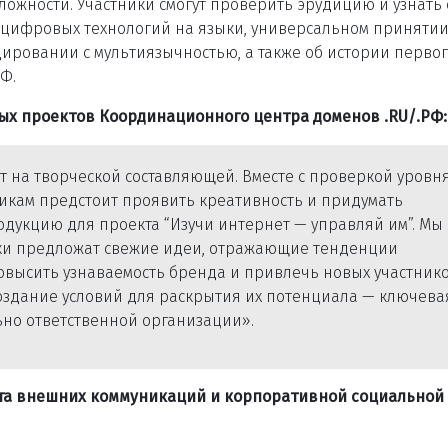
сложности. Участники смогут проверить эрудицию и узнать 
и цифровых технологий на языки, универсальном принятии
ировании с мультиязычностью, а также об истории первог
Ф.
ых проектов Координационного центра доменов .
RU
/.РФ:
нт на творческой составляющей. Вместе с проверкой уровн
икам предстоит проявить креативность и придумать
дукцию для проекта “Изучи интернет — управляй им”. Мы
ики предложат свежие идеи, отражающие тенденции
овысить узнаваемость бренда и привлечь новых участнико
оздание условий для раскрытия их потенциала — ключева
но ответственной организации».
т
а
внешних коммуникаций и корпоративной социальной