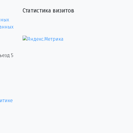
Статистика визитов
нных
данных
ъезд 5
итике