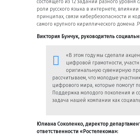
состоящего из 12 заданий разного уровня 
роли русского языка в интернете, влияни
принципах, связи кибербезопасности и код
самого крупного кириллического домена .Р
Виктория Бунчук, руководитель социальн
«В этом году мы сделали акце
цифровой грамотности, участн
оригинальную сувенирную про
рассчитываем, что молодые участн
цифрового мира, которые помогут п
Поддержка молодого поколения и с
задача нашей компании как социаль
Юлиана Соколенко
,
директор д
епартамен
ответственности
«Ростелекома»: