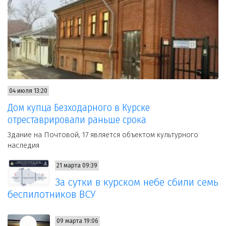
04 июля 13:20
Дом купца Безходарного в Курске
отреставрировали раньше срока
Здание на Почтовой, 17 является объектом культурного
наследия
21 марта 09:39
За сутки в курском небе сбили семь
беспилотников ВСУ
09 марта 19:06