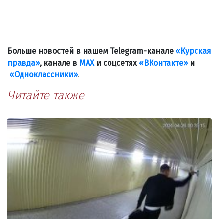
Больше новостей в нашем Telegram-канале
«Курская
правда»
, канале в
МАХ
и соцсетях
«ВКонтакте»
и
«Одноклассники»
.
Читайте также