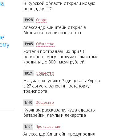
на
В Курской области открыли новую
площадку ГТО
19:28
Спорт
Александр Хинштейн открыл в
Медвенке теннисные корты
ие
ому
19:05
Общество
Жители пострадавших при ЧС
регионов смогут получить льготные
кредиты до 300 тысяч рублей
18:24
Общество
На участке улицы Радищева в Курске
с 27 августа запретят остановку
транспорта
17:40
Общество
Курянам рассказали, куда сдавать
батарейки, лампы и лекарства
17:04
Происшествия
Александр Хинштейн предупредил