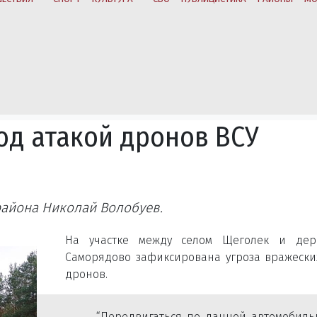
од атакой дронов ВСУ
района Николай Волобуев.
На участке между селом Щеголек и дер
Саморядово зафиксирована угроза вражески
дронов.
“Передвигаться по данной автомобиль