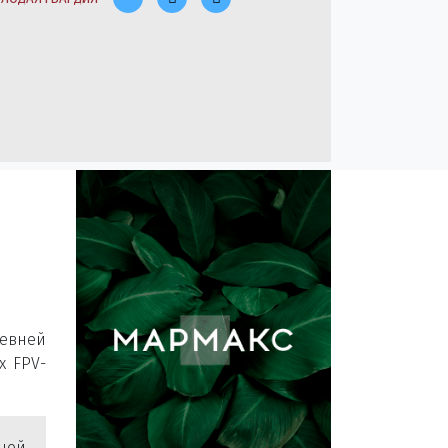
евней
х FPV-
ной