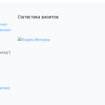
Статистика визитов
нных
данных
ъезд 5
итике