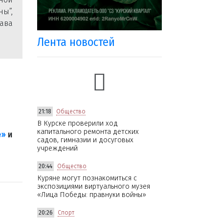
ны”,
ава
Лента новостей
21:18
Общество
В Курске проверили ход
капитального ремонта детских
е»
и
садов, гимназии и досуговых
учреждений
20:44
Общество
Куряне могут познакомиться с
экспозициями виртуального музея
«Лица Победы: правнуки войны»
20:26
Спорт