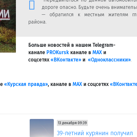
дороге опасно. Будьте очень вниматель
— обратился к местным жителям гл
района.
Больше новостей в нашем Telegram-
канале
PROKursk
канале в
МАХ
и
соцсетях
«ВКонтакте»
и
«Одноклассники»
.
ле
«Курская правда»
, канале в
МАХ
и соцсетях
«ВКонтакт
13 декабря 09:39
39-летний курянин получил