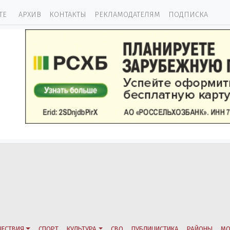
ТЕ
АРХИВ
КОНТАКТЫ
РЕКЛАМОДАТЕЛЯМ
ПОДПИСКА
ЕСТВИЯ
СПОРТ
КУЛЬТУРА
СВО
ПУБЛИЦИСТИКА
РАЙОНЫ
МО