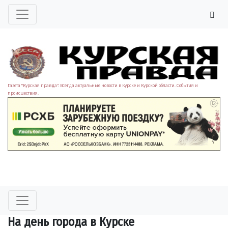
Газета "Курская правда". Всегда актуальные новости в Курске и Курской области. События и
происшествия.
На день города в Курске