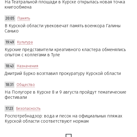
На Театральной площади в Курске открылась новая точка
книгообмена
20:05
Память
В Курской области увековечат память военкора Галины
Санько
19:49
Культура
Курские представители креативного кластера обменялись
опытом с коллегами в Туле
18:43
Назначения
Дмитрий Бурко возглавил прокуратуру Курской области
18:31
Общество
На Полугоре в Курске 8 и 9 августа пройдут тематические
фестивали
17:23
Безопасность
Роспотребнадзор: вода и песок на официальных пляжах
Курской области соответствуют нормам