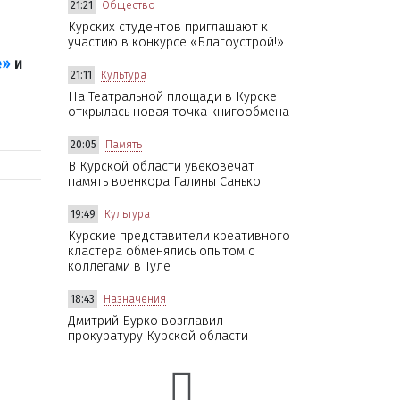
21:21
Общество
Курских студентов приглашают к
участию в конкурсе «Благоустрой!»
е»
и
21:11
Культура
На Театральной площади в Курске
открылась новая точка книгообмена
20:05
Память
В Курской области увековечат
память военкора Галины Санько
19:49
Культура
Курские представители креативного
кластера обменялись опытом с
коллегами в Туле
18:43
Назначения
Дмитрий Бурко возглавил
прокуратуру Курской области