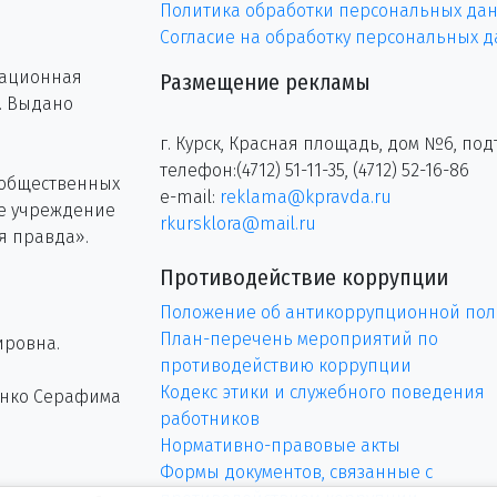
Политика обработки персональных да
Согласие на обработку персональных 
рационная
Размещение рекламы
г. Выдано
г. Курск, Красная площадь, дом №6, под
телефон:(4712) 51-11-35, (4712) 52-16-86
 общественных
e-mail:
reklama@kpravda.ru
ое учреждение
rkursklora@mail.ru
я правда».
Противодействие коррупции
Положение об антикоррупционной пол
План-перечень мероприятий по
ировна.
противодействию коррупции
Кодекс этики и служебного поведения
енко Серафима
работников
Нормативно-правовые акты
Формы документов, связанные с