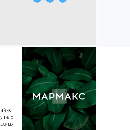
ийно-
тупило
асных