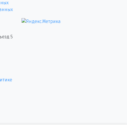
нных
данных
ъезд 5
итике