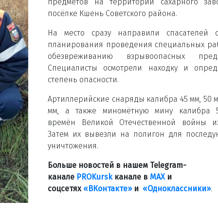
предметов на территории сахарного зав
посёлке Кшень Советского района.
На место сразу направили спасателей о
планирования проведения специальных ра
обезвреживанию взрывоопасных предм
Специалисты осмотрели находку и опред
степень опасности.
Артиллерийские снаряды калибра 45 мм, 50 м
мм, а также миномётную мину калибра 
времён Великой Отечественной войны из
Затем их вывезли на полигон для послед
уничтожения.
Больше новостей в нашем Telegram-
канале
PROKursk
канале в
МАХ
и
соцсетях
«ВКонтакте»
и
«Одноклассники»
.