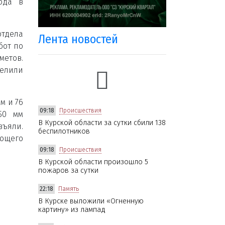
ода в
тдела
Лента новостей
бот по
етов.
елили
м и 76
09:18
Происшествия
50 мм
В Курской области за сутки сбили 138
ъяли.
беспилотников
ующего
09:18
Происшествия
В Курской области произошло 5
пожаров за сутки
22:18
Память
В Курске выложили «Огненную
картину» из лампад