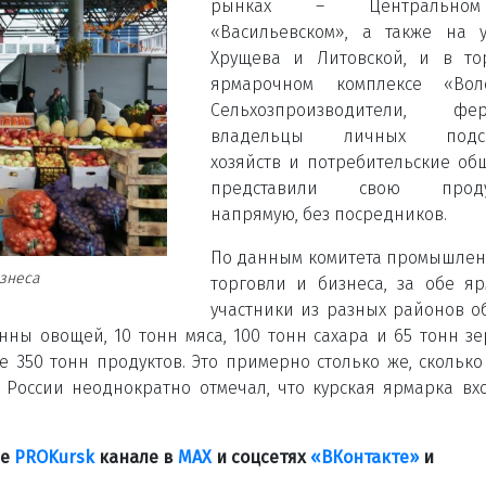
рынках – Центральн
«Васильевском», а также на 
Хрущева и Литовской, и в то
ярмарочном комплексе «Воло
Сельхозпроизводители, фер
владельцы личных подсо
хозяйств и потребительские об
представили свою проду
напрямую, без посредников.
По данным комитета промышлен
изнеса
торговли и бизнеса, за обе я
участники из разных районов о
нны овощей, 10 тонн мяса, 100 тонн сахара и 65 тонн зе
 350 тонн продуктов. Это примерно столько же, сколько
России неоднократно отмечал, что курская ярмарка вх
ле
PROKursk
канале в
МАХ
и соцсетях
«ВКонтакте»
и