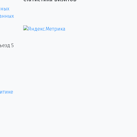
нных
данных
ъезд 5
итике