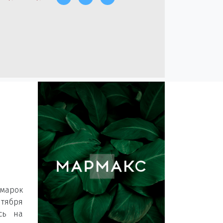
марок
нтября
сь на