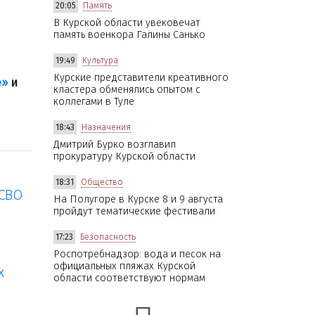
20:05
Память
В Курской области увековечат
память военкора Галины Санько
19:49
Культура
Курские представители креативного
е»
и
кластера обменялись опытом с
коллегами в Туле
18:43
Назначения
Дмитрий Бурко возглавил
прокуратуру Курской области
18:31
Общество
 СВО
На Полугоре в Курске 8 и 9 августа
пройдут тематические фестивали
17:23
Безопасность
Роспотребнадзор: вода и песок на
официальных пляжах Курской
х
области соответствуют нормам