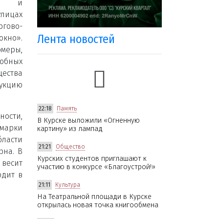
ом и
улицах
ргово-
Лента новостей
кно».
меры,
бных
щества
кцию
22:18
Память
ности,
В Курске выложили «Огненную
рмарки
картину» из лампад
бласти
21:21
Общество
рна. В
Курских студентов приглашают к
 весит
участию в конкурсе «Благоустрой!»
одит в
21:11
Культура
На Театральной площади в Курске
открылась новая точка книгообмена