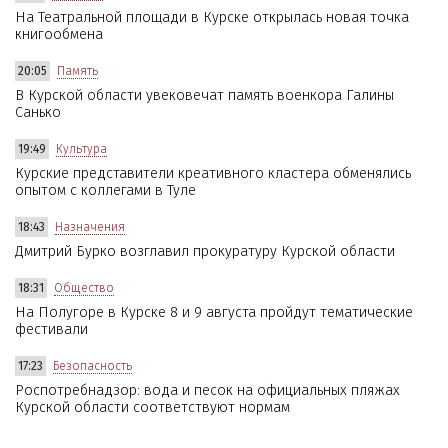
На Театральной площади в Курске открылась новая точка
книгообмена
20:05
Память
В Курской области увековечат память военкора Галины
Санько
19:49
Культура
Курские представители креативного кластера обменялись
опытом с коллегами в Туле
18:43
Назначения
Дмитрий Бурко возглавил прокуратуру Курской области
18:31
Общество
На Полугоре в Курске 8 и 9 августа пройдут тематические
фестивали
17:23
Безопасность
Роспотребнадзор: вода и песок на официальных пляжах
Курской области соответствуют нормам